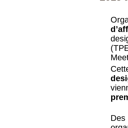
Orga
d’af
desi
(TPE
Meet
Cett
des
vien
prem
Des
orga