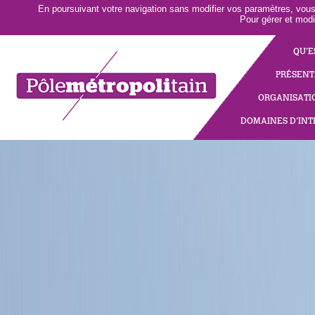
En poursuivant votre navigation sans modifier vos paramètres, vous a
Pour gérer et modi
QU'E
PRÉSENT
ORGANISATI
DOMAINES D'IN