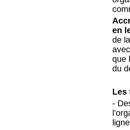
comm
Accr
en l
de l
avec 
que 
du d
Les 
- De
l’or
lign