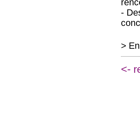
renc
- De
conc
> En
<- r